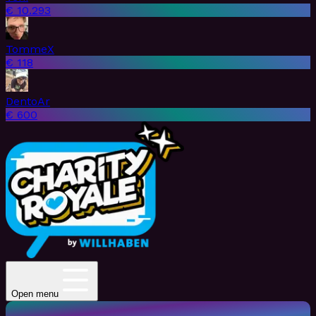
€ 10.293
TommeX
€ 118
DentoAr
€ 600
Open menu