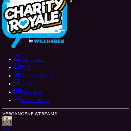
Programm
FAQ
Wunschstories
Arcs
Moments
Hall Of Fame
VERGANGENE STREAMS
Veni